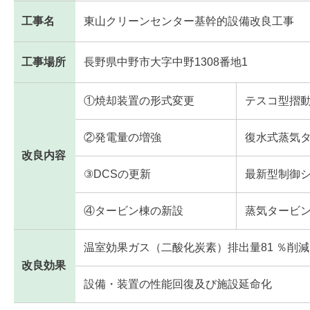
工事名
東山クリーンセンター基幹的設備改良工事
工事場所
長野県中野市大字中野1308番地1
①焼却装置の形式変更
テスコ型摺動式
②発電量の増強
復水式蒸気ター
改良内容
③DCSの更新
最新型制御
④タービン棟の新設
蒸気タービ
温室効果ガス（二酸化炭素）排出量81 ％削減
改良効果
設備・装置の性能回復及び施設延命化