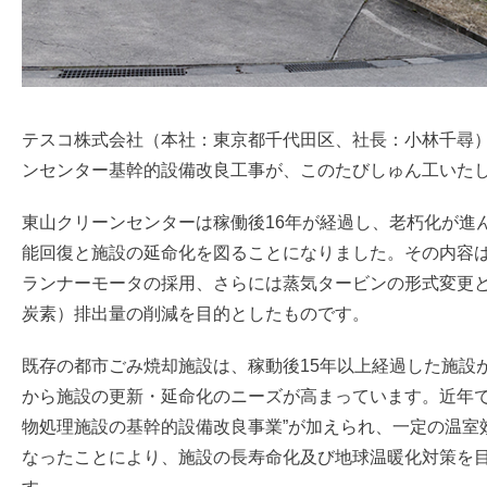
テスコ株式会社（本社：東京都千代田区、社長：小林千尋）
ンセンター基幹的設備改良工事が、このたびしゅん工いた
東山クリーンセンターは稼働後16年が経過し、老朽化が進
能回復と施設の延命化を図ることになりました。その内容
ランナーモータの採用、さらには蒸気タービンの形式変更
炭素）排出量の削減を目的としたものです。
既存の都市ごみ焼却施設は、稼動後15年以上経過した施設
から施設の更新・延命化のニーズが高まっています。近年で
物処理施設の基幹的設備改良事業”が加えられ、一定の温室
なったことにより、施設の長寿命化及び地球温暖化対策を